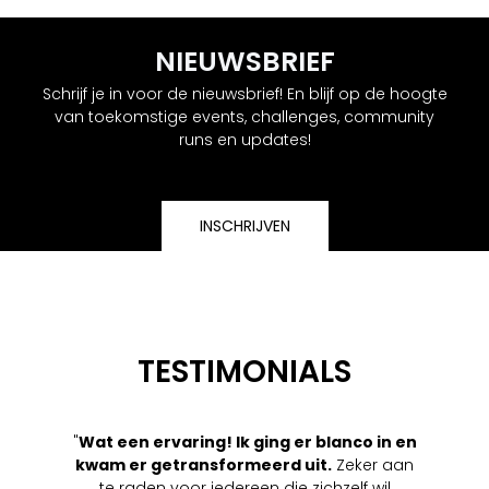
NIEUWSBRIEF
Schrijf je in voor de nieuwsbrief! En blijf op de hoogte
van toekomstige events, challenges, community
runs en updates!
INSCHRIJVEN
TESTIMONIALS
"
Wat een ervaring! Ik ging er blanco in en
kwam er getransformeerd uit.
Zeker aan
te raden voor iedereen die zichzelf wil