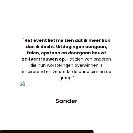
Ga
Mai
naar
GROWTH BY FRICTION
Men
de
inhoud
"
Het event liet me zien dat ik meer kan
dan ik dacht. Uitdagingen aangaan,
falen, opstaan en doorgaan bouwt
zelfvertrouwen op.
Het zien van anderen
die hun worstelingen overwinnen is
inspirerend en versterkt de band binnen de
groep."
Sander